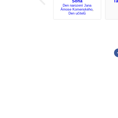
Soňa
T
Den narození Jana
Ámose Komenského
,
Den učitelů