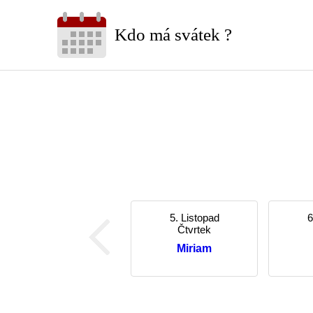
Kdo má svátek ?
5. Listopad
6
Čtvrtek
Miriam