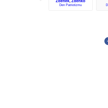
Zdeněk
,
Zdenko
Den Patriotizmu
D