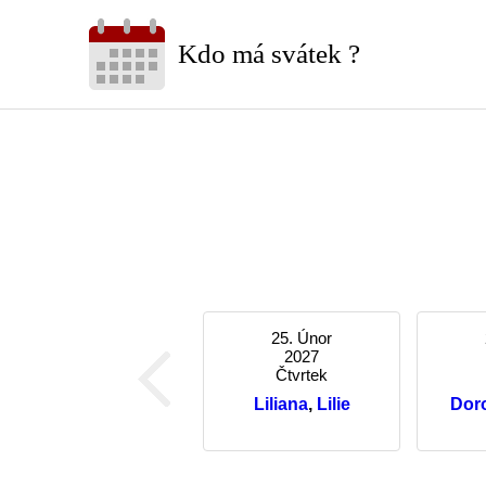
Kdo má svátek ?
25. Únor
2027
Čtvrtek
Liliana
,
Lilie
Dor